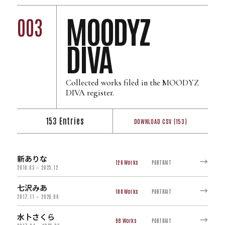
MOODYZ
003
DIVA
Collected works filed in the MOODYZ
DIVA register.
153 Entries
DOWNLOAD CSV (153)
新ありな
→
126
PORTRAIT
2016.03 — 2025.12
七沢みあ
→
100
PORTRAIT
2017.11 — 2026.06
水卜さくら
→
98
PORTRAIT