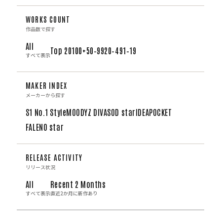
WORKS COUNT
作品数で探す
All
Top 20
100+
50–99
20–49
1–19
すべて表示
MAKER INDEX
メーカーから探す
S1 No.1 Style
MOODYZ DIVA
SOD star
IDEAPOCKET
FALENO star
RELEASE ACTIVITY
リリース状況
All
Recent 2 Months
すべて表示
直近2か月に新作あり