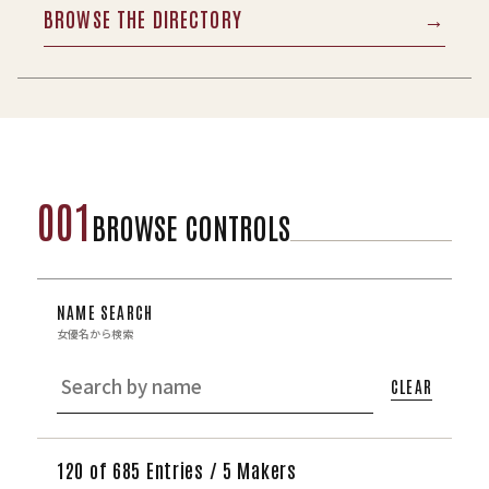
BROWSE THE DIRECTORY
→
001
BROWSE CONTROLS
NAME SEARCH
女優名から検索
CLEAR
120 of 685 Entries / 5 Makers