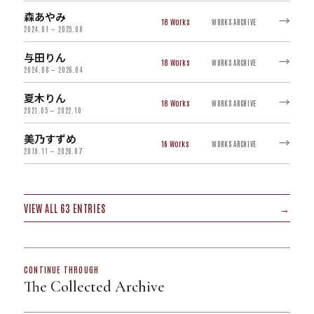
森あやみ
→
18
WORKS ARCHIVE
2024.01 — 2025.08
与田りん
→
18
WORKS ARCHIVE
2024.08 — 2026.04
夏木りん
→
18
WORKS ARCHIVE
2021.05 — 2022.10
美乃すずめ
→
16
WORKS ARCHIVE
2019.11 — 2026.07
VIEW ALL 63 ENTRIES
→
CONTINUE THROUGH
The Collected Archive