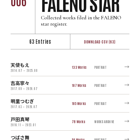
FALENO STAR
Collected works filed in the FALENO
star register.
63 Entries
DOWNLOAD CSV (63)
天使もえ
→
133
PORTRAIT
2014.07 — 2025.08
吉高寧々
→
107
PORTRAIT
2017.09 — 2026.07
明里つむぎ
→
105
PORTRAIT
2017.03 — 2026.07
戸田真琴
→
78
WORKS ARCHIVE
2016.11 — 2023.01
つばさ舞
→
50
PORTRAIT