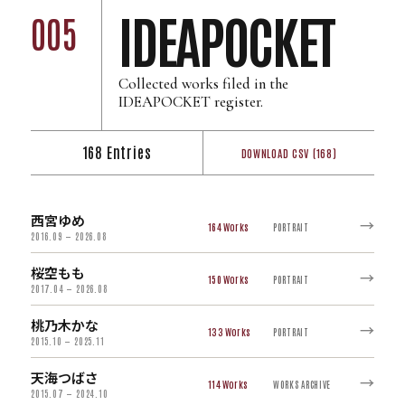
IDEAPOCKET
005
Collected works filed in the
IDEAPOCKET register.
168 Entries
DOWNLOAD CSV (168)
西宮ゆめ
→
164
PORTRAIT
2016.09 — 2026.08
桜空もも
→
150
PORTRAIT
2017.04 — 2026.08
桃乃木かな
→
133
PORTRAIT
2015.10 — 2025.11
天海つばさ
→
114
WORKS ARCHIVE
2015.07 — 2024.10