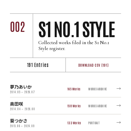
S1 NO.1 STYLE
002
Collected works filed in the S1 No.1
Style register.
191 Entries
DOWNLOAD CSV (191)
夢乃あいか
→
165
WORKS ARCHIVE
2014.05 — 2026.07
奥田咲
→
158
WORKS ARCHIVE
2014.04 — 2026.08
葵つかさ
→
133
PORTRAIT
2015.06 — 2024.09