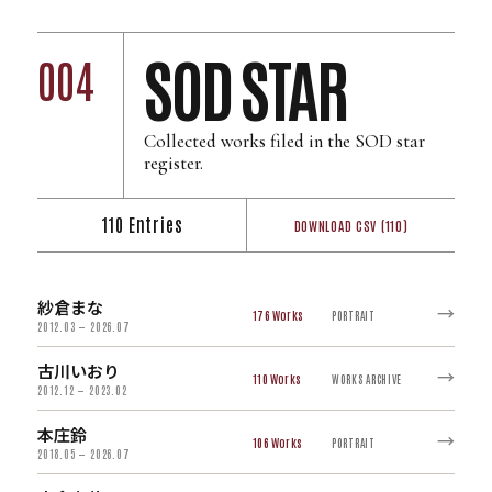
SOD STAR
004
Collected works filed in the SOD star
register.
110 Entries
DOWNLOAD CSV (110)
紗倉まな
→
176
PORTRAIT
2012.03 — 2026.07
古川いおり
→
110
WORKS ARCHIVE
2012.12 — 2023.02
本庄鈴
→
106
PORTRAIT
2018.05 — 2026.07